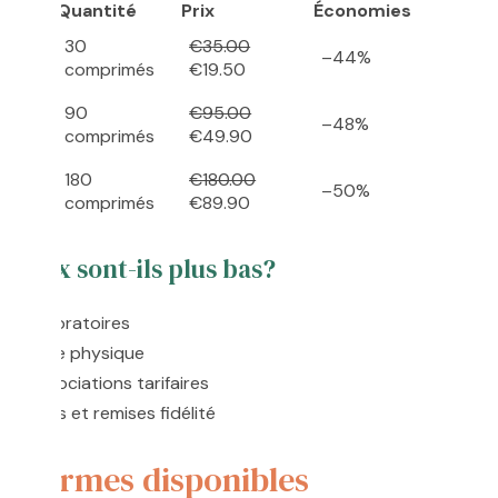
osage
Quantité
Prix
Économies
30
€35.00
5 mg
–44%
comprimés
€19.50
90
€95.00
5 mg
–48%
comprimés
€49.90
180
€180.00
5 mg
–50%
comprimés
€89.90
s prix sont-ils plus bas?
aux laboratoires
outique physique
et négociations tarifaires
gulières et remises fidélité
et formes disponibles