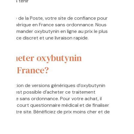
duite à tenir
ynin
armacie de la Poste, votre site de confiance pour
tynin générique en France sans ordonnance. Nous
e commander oxybutynin en ligne au prix le plus
un service discret et une livraison rapide.
acheter oxybutynin
e en France?
cialisation de versions génériques d’oxybutynin
revet, il est possible d’acheter ce traitement
en ligne sans ordonnance. Pour votre achat, il
mplir un court questionnaire médical et de finaliser
ur notre site. Bénéficiez de prix moins cher et de
ières.