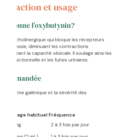
e d’action et usage
nctionne l’oxybutynin?
 un anticholinergique qui bloque les récepteurs
ns la vessie, diminuant les contractions
augmentant la capacité vésicale. Il soulage ainsi les
ce mictionnelle et les fuites urinaires.
recommandée
on la forme galénique et la sévérité des
Dosage habituel
Fréquence
g
5 mg
2 à 3 fois par jour
le
10 mg (2 mL)
1 à 3 fois par jour