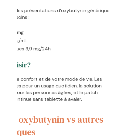
toutes les présentations d’oxybutynin générique
 vos besoins :
5 mg, 5 mg
able 5 mg/mL
sdermiques 3,9 mg/24h
e choisir?
de votre confort et de votre mode de vie. Les
ratiques pour un usage quotidien, la solution
la prise pour les personnes âgées, et le patch
rance continue sans tablette à avaler.
son oxybutynin vs autres
modiques