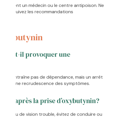
iatement un médecin ou le centre antipoison. Ne
mir et suivez les recommandations
’oxybutynin
n peut-il provoquer une
e?
ent n’entraîne pas de dépendance, mais un arrêt
voquer une recrudescence des symptômes.
duire après la prise d’oxybutynin?
ence ou de vision trouble, évitez de conduire ou
chines.