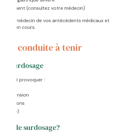
allaitement (consultez votre médecin)
rs votre médecin de vos antécédents médicaux et
ements en cours.
 et conduite à tenir
de surdosage
ive peut provoquer :
 hypertension
llucinations
ve (rare)
n cas de surdosage?