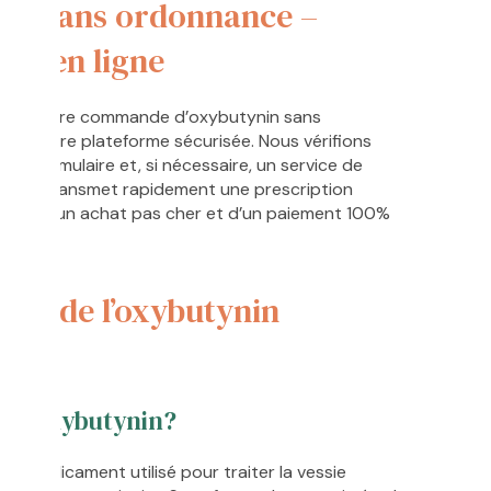
in sans ordonnance –
r en ligne
ser votre commande d’oxybutynin sans
 à notre plateforme sécurisée. Nous vérifions
via un formulaire et, si nécessaire, un service de
 vous transmet rapidement une prescription
ofitez d’un achat pas cher et d’un paiement 100%
ion de l’oxybutynin
ue)
ue l’oxybutynin?
un médicament utilisé pour traiter la vessie