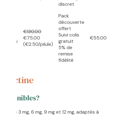
discret
Pack
découverte
offert
€130.00
Suivi colis
€75.00
€55.00
mprimés
gratuit
(€2.50/pilule)
5% de
remise
fidélité
ermectine
 disponibles?
és de 3 mg, 6 mg, 9 mg et 12 mg, adaptés à
ue.