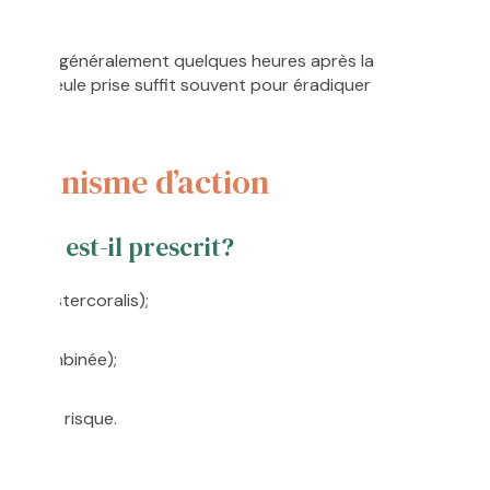
manifeste généralement quelques heures après la
rs. Une seule prise suffit souvent pour éradiquer
 mécanisme d’action
ogies est-il prescrit?
oides stercoralis);
;
pie combinée);
geurs à risque.