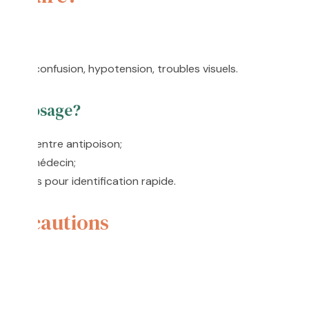
e
nse, confusion, hypotension, troubles visuels.
 surdosage?
t un centre antipoison;
 votre médecin;
 notices pour identification rapide.
 précautions
er