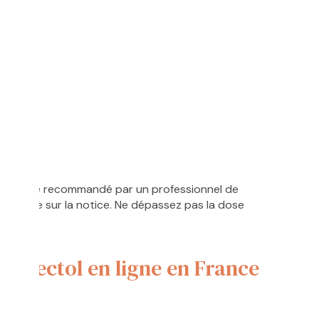
tien
loïdose
 dosage recommandé par un professionnel de
 inscrite sur la notice. Ne dépassez pas la dose
omectol en ligne en France
mande