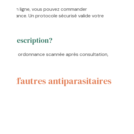
édicale en ligne, vous pouvez commander
ordonnance. Un protocole sécurisé valide votre
ne prescription?
tez votre ordonnance scannée après consultation,
péciale.
ec d’autres antiparasitaires
.