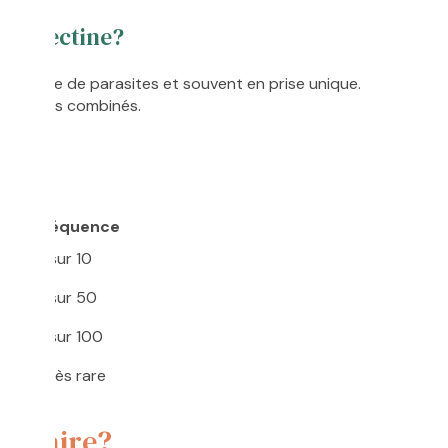
Ivermectine?
e spectre de parasites et souvent en prise unique.
aitements combinés.
res
Fréquence
1 sur 10
1 sur 50
1 sur 100
res
Très rare
ue faire?