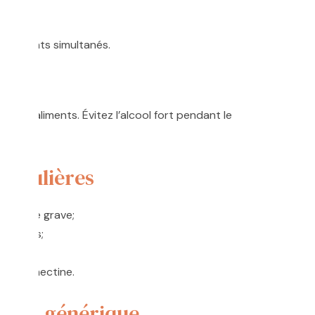
s;
puissants simultanés.
s
c les aliments. Évitez l’alcool fort pendant le
ticulières
u rénale grave;
aitantes;
ns;
 l’Ivermectine.
ctol générique