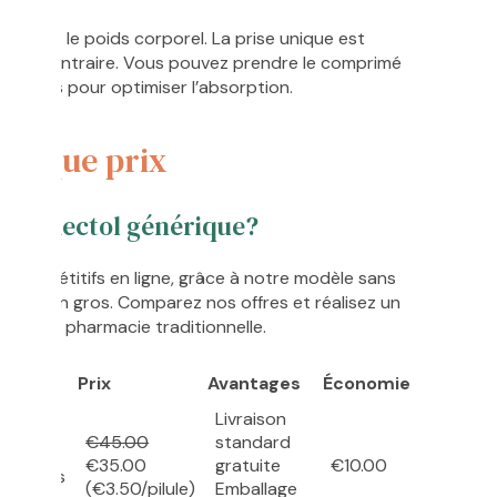
ation et le poids corporel. La prise unique est
ical contraire. Vous pouvez prendre le comprimé
de repas pour optimiser l’absorption.
érique prix
 Stromectol générique?
us compétitifs en ligne, grâce à notre modèle sans
hats en gros. Comparez nos offres et réalisez un
r qu’en pharmacie traditionnelle.
ntité
Prix
Avantages
Économie
Livraison
€45.00
standard
€35.00
gratuite
€10.00
mprimés
(€3.50/pilule)
Emballage