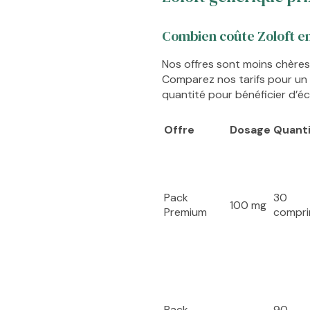
Combien coûte Zoloft en
Nos offres sont moins chères 
Comparez nos tarifs pour u
quantité pour bénéficier d’é
Offre
Dosage
Quant
Pack
30
100 mg
Premium
compr
Pack
90