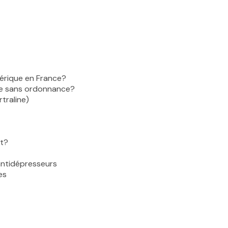
érique en France?
ne sans ordonnance?
rtraline)
et?
antidépresseurs
es