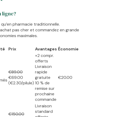
 ligne?
qu’en pharmacie traditionnelle.
n achat pas cher et commandez en grande
conomies maximales.
ité
Prix
Avantages
Économie
+2 compr.
offerts
Livraison
€89.00
rapide
€69.00
gratuite
€20.00
imés
(€2.30/pilule)
10 % de
remise sur
prochaine
commande
Livraison
standard
€150.00
offerte