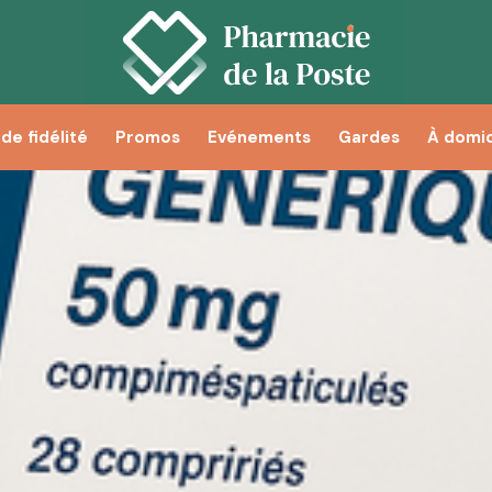
de fidélité
Promos
Evénements
Gardes
À domic