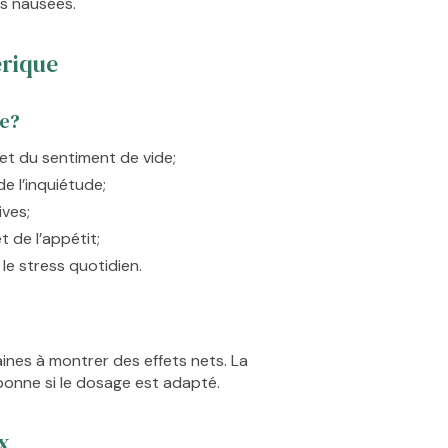
es nausées.
érique
re?
 et du sentiment de vide;
e l’inquiétude;
ves;
 de l’appétit;
 le stress quotidien.
ines à montrer des effets nets. La
onne si le dosage est adapté.
x