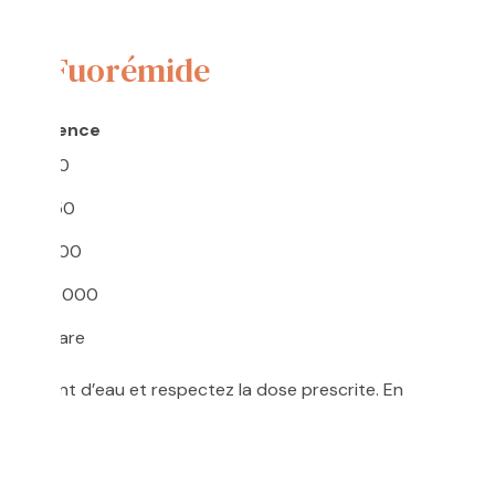
s du Fuorémide
Fréquence
1 sur 10
1 sur 50
1 sur 100
1 sur 1 000
Très rare
ffisamment d’eau et respectez la dose prescrite. En
cin.
lix