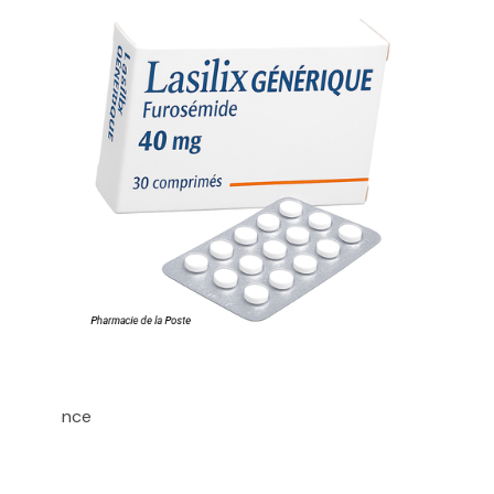
ce?
 ordonnance
de)?