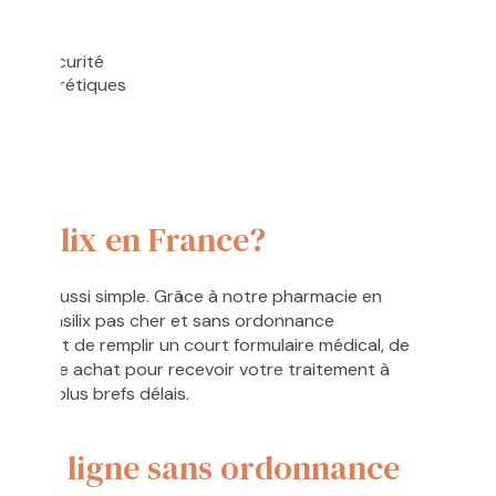
de
on et sécurité
tres diurétiques
s
asilix en France?
ais été aussi simple. Grâce à notre pharmacie en
nder Lasilix pas cher et sans ordonnance
 Il suffit de remplir un court formulaire médical, de
liser votre achat pour recevoir votre traitement à
ns les plus brefs délais.
x en ligne sans ordonnance