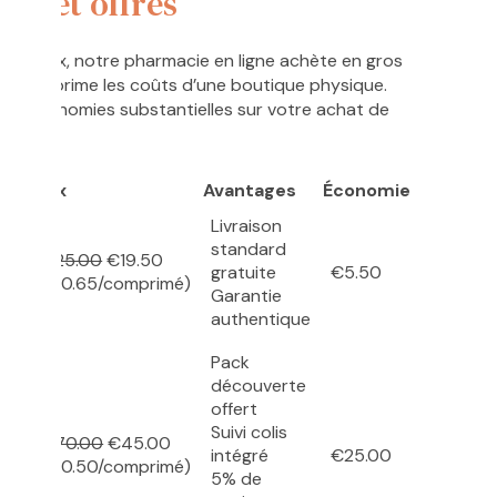
prix et offres
lleur prix, notre pharmacie en ligne achète en gros
et supprime les coûts d’une boutique physique.
des économies substantielles sur votre achat de
é
Prix
Avantages
Économie
Livraison
standard
€25.00
€19.50
gratuite
€5.50
més
(€0.65/comprimé)
Garantie
authentique
Pack
découverte
offert
Suivi colis
€70.00
€45.00
intégré
€25.00
més
(€0.50/comprimé)
5% de