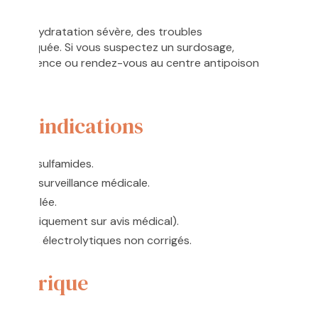
ne déshydratation sévère, des troubles
ion marquée. Si vous suspectez un surdosage,
e d’urgence ou rendez-vous au centre antipoison
tre-indications
ou aux sulfamides.
e sans surveillance médicale.
 contrôlée.
iliser uniquement sur avis médical).
roubles électrolytiques non corrigés.
 générique