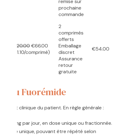
remise sur
prochaine
commande
2
comprimés
offerts
€120.00
€66.00
Emballage
€54.00
més
(€1.10/comprimé)
discret
Assurance
retour
gratuite
ie du Fuorémide
et l’état clinique du patient. En règle générale :
g à 80 mg par jour, en dose unique ou fractionnée.
n dose unique, pouvant être répété selon