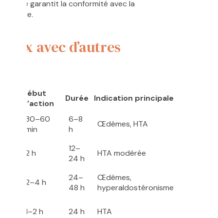
océdure garantit la conformité avec la
 médicale.
silix avec d’autres
Début
Durée
Indication principale
d’action
30–60
6–8
Œdèmes, HTA
min
h
12–
2 h
HTA modérée
24 h
24–
Œdèmes,
2–4 h
ue
48 h
hyperaldostéronisme
1–2 h
24 h
HTA
e