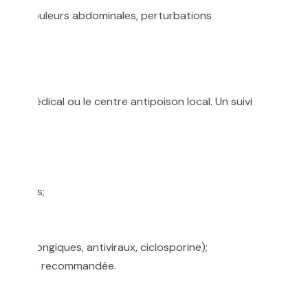
trême, douleurs abdominales, perturbations
sage?
ce médical ou le centre antipoison local. Un suivi
xcipients;
(antifongiques, antiviraux, ciclosporine);
épatiques recommandée.
nt?