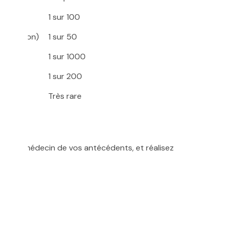
ures
1 sur 100
nstipation)
1 sur 50
ues
1 sur 1000
1 sur 200
e)
Très rare
ets?
 votre médecin de vos antécédents, et réalisez
tine