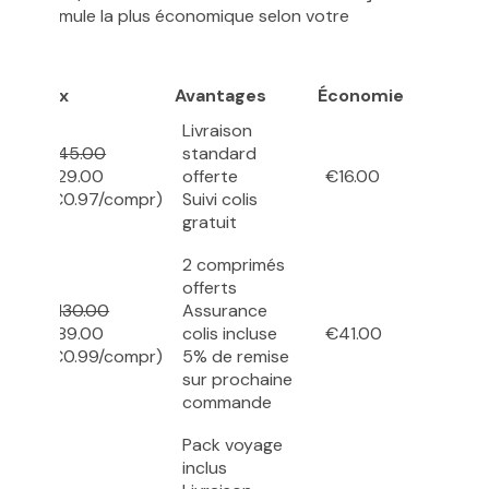
z la formule la plus économique selon votre
é
Prix
Avantages
Économie
Livraison
€45.00
standard
€29.00
offerte
€16.00
més
(€0.97/compr)
Suivi colis
gratuit
2 comprimés
offerts
€130.00
Assurance
€89.00
colis incluse
€41.00
més
(€0.99/compr)
5% de remise
sur prochaine
commande
Pack voyage
inclus