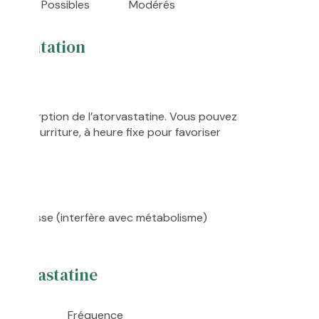
Possibles
Modérés
alimentation
eun?
as l’absorption de l’atorvastatine. Vous pouvez
ns nourriture, à heure fixe pour favoriser
lemousse (interfère avec métabolisme)
’Atorvastatine
Fréquence