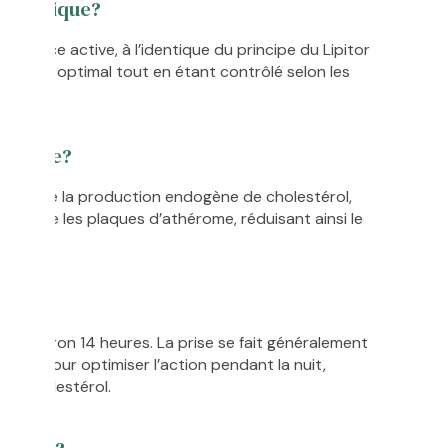
r générique?
stance active, à l’identique du principe du Lipitor
acité/prix optimal tout en étant contrôlé selon les
.
it-elle?
e bloque la production endogène de cholestérol,
stabilise les plaques d’athérome, réduisant ainsi le
ipitor
t d’environ 14 heures. La prise se fait généralement
e soir, pour optimiser l’action pendant la nuit,
 du cholestérol.