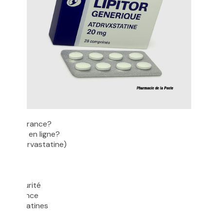
que en France?
nnance en ligne?
itor (Atorvastatine)
bles
ute sécurité
 ordonnance
tres statines