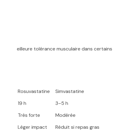
ne
ilisée, meilleure tolérance musculaire dans certains
uites.
es
ine
Rosuvastatine
Simvastatine
19 h
3–5 h
 forte
Très forte
Modérée
ct
Léger impact
Réduit si repas gras