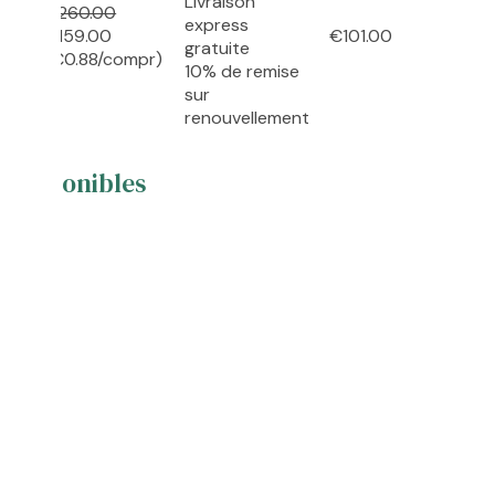
Livraison
€260.00
express
€159.00
€101.00
més
gratuite
(€0.88/compr)
10% de remise
sur
renouvellement
e disponibles
ndée
 légère
 stricte