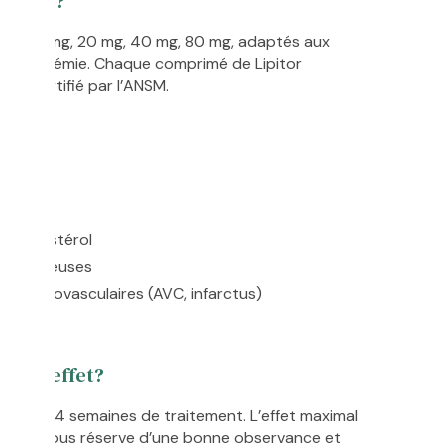
ifiques?
s : 10 mg, 20 mg, 40 mg, 80 mg, adaptés aux
olestérolémie. Chaque comprimé de Lipitor
l et certifié par l’ANSM.
ique
L-cholestérol
héromateuses
s cardiovasculaires (AVC, infarctus)
e global
-on l’effet?
 dès 2 à 4 semaines de traitement. L’effet maximal
maines, sous réserve d’une bonne observance et