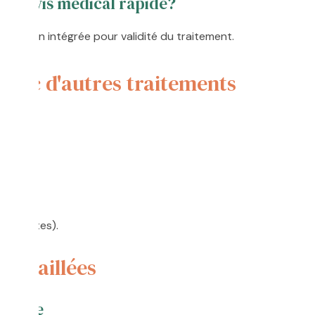
un avis médical rapide?
sultation intégrée pour validité du traitement.
vec d'autres traitements
e;
nels;
Plaquettes).
détaillées
téride