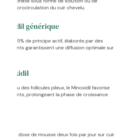
ute. Disponible sous forme de solution ou de
ant la microcirculation du cuir chevelu.
inoxidil générique
 2% ou 5% de principe actif, élaborés par des
s excipients garantissent une diffusion optimale sur
Minoxidil
u niveau des follicules pileux, le Minoxidil favorise
 nutriments, prolongeant la phase de croissance
ène).
ion
n ou une dose de mousse deux fois par jour sur cuir