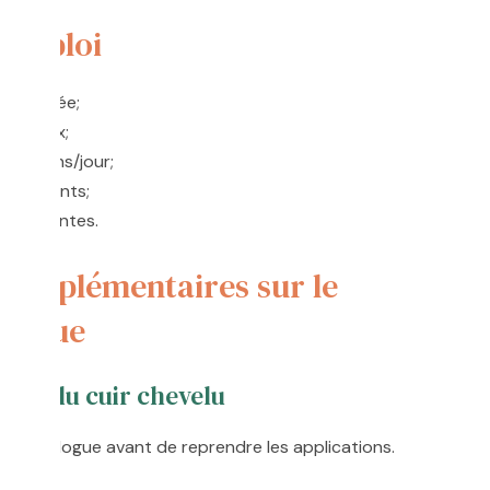
'emploi
eau lésée;
les yeux;
lications/jour;
des enfants;
s enceintes.
complémentaires sur le
érique
rgie du cuir chevelu
dermatologue avant de reprendre les applications.