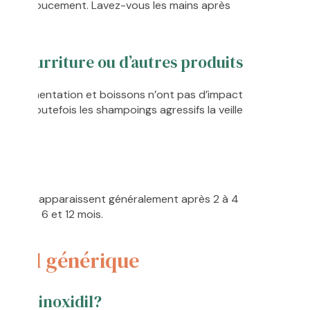
assez doucement. Lavez-vous les mains après
la nourriture ou d’autres produits
ocal : alimentation et boissons n’ont pas d’impact
Évitez toutefois les shampoings agressifs la veille
s
epousse apparaissent généralement après 2 à 4
l entre 6 et 12 mois.
oxidil générique
 le Minoxidil?