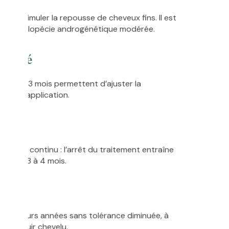
t peut stimuler la repousse de cheveux fins. Il est
e pour l’alopécie androgénétique modérée.
icacité
an après 3 mois permettent d’ajuster la
ence d’application.
liqué en continu : l’arrêt du traitement entraîne
bout de 3 à 4 mois.
nt plusieurs années sans tolérance diminuée, à
tat du cuir chevelu.