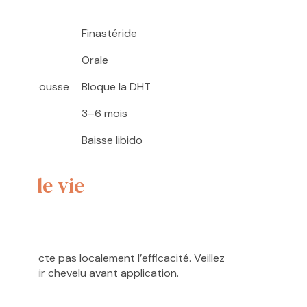
oxidil
Finastéride
pique
Orale
mule repousse
Bloque la DHT
4 mois
3–6 mois
itations
Baisse libido
yle de vie
l
n’impacte pas localement l’efficacité. Veillez
votre cuir chevelu avant application.