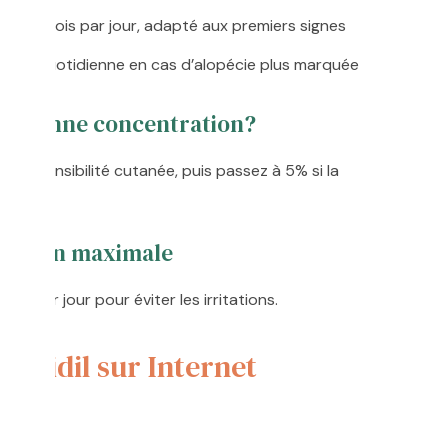
tion 2 fois par jour, adapté aux premiers signes
ation quotidienne en cas d’alopécie plus marquée
la bonne concentration?
de sensibilité cutanée, puis passez à 5% si la
.
ication maximale
ons par jour pour éviter les irritations.
noxidil sur Internet
e