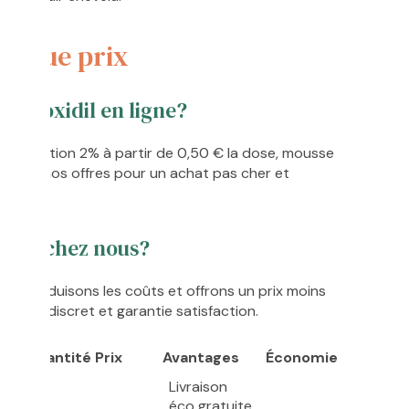
érique prix
u Minoxidil en ligne?
es : solution 2% à partir de 0,50 € la dose, mousse
parez nos offres pour un achat pas cher et
sives.
der chez nous?
ous réduisons les coûts et offrons un prix moins
ballage discret et garantie satisfaction.
age
Quantité
Prix
Avantages
Économie
Livraison
éco gratuite