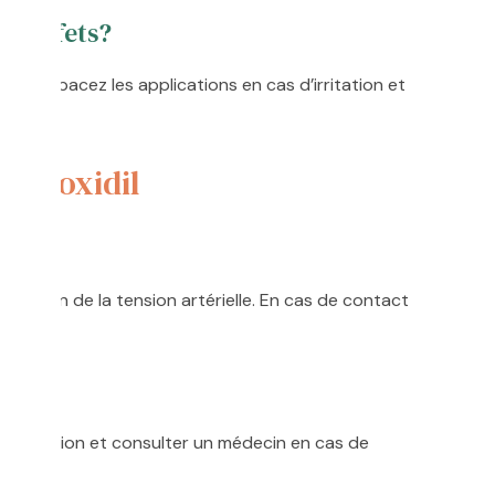
es effets?
oux, espacez les applications en cas d’irritation et
Minoxidil
?
minution de la tension artérielle. En cas de contact
mment.
application et consulter un médecin en cas de