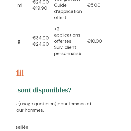
€24.90
60 ml
Guide
€5.00
€19.90
d’application
offert
+2
applications
€34.90
60 g
offertes
€10.00
€24.90
Suivi client
personnalisé
oxidil
tions sont disponibles?
ces : 2% (usage quotidien) pour femmes et
tensif) pour hommes.
tion conseillée