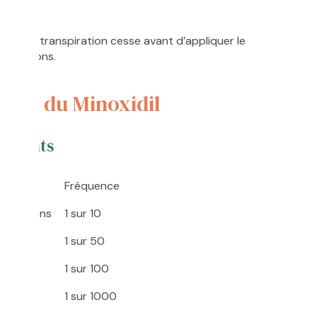
z que la transpiration cesse avant d’appliquer le
irritations.
ires du Minoxidil
réquents
Fréquence
angeaisons
1 sur 10
elu
1 sur 50
1 sur 100
1 sur 1000