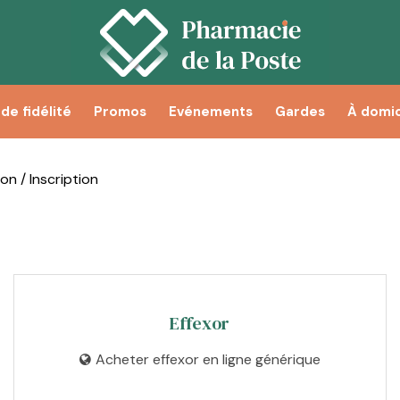
de fidélité
Promos
Evénements
Gardes
À domic
n / Inscription
Effexor
Acheter effexor en ligne générique