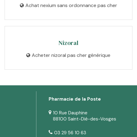
Achat nexium sans ordonnance pas cher
Nizoral
Acheter nizoral pas cher générique
Pharmacie de la Poste
10 Rue Dauphine
88100 Saint-Dié-des-Vosges
03 29 56 10 63